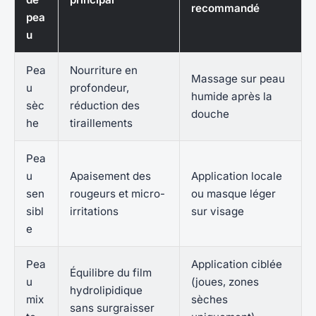
recommandé
pea
u
Pea
Nourriture en
Massage sur peau
u
profondeur,
humide après la
sèc
réduction des
douche
he
tiraillements
Pea
u
Apaisement des
Application locale
sen
rougeurs et micro-
ou masque léger
sibl
irritations
sur visage
e
Pea
Application ciblée
Équilibre du film
u
(joues, zones
hydrolipidique
mix
sèches
sans surgraisser