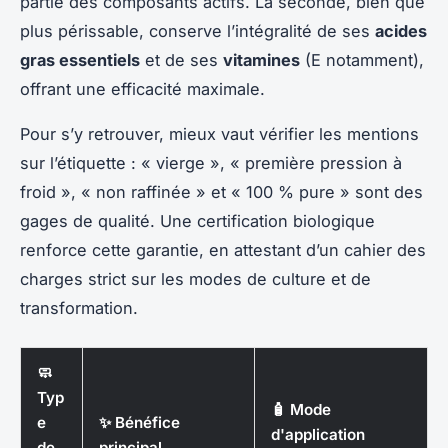
partie des composants actifs. La seconde, bien que
plus périssable, conserve l’intégralité de ses
acides
gras essentiels
et de ses
vitamines
(E notamment),
offrant une efficacité maximale.
Pour s’y retrouver, mieux vaut vérifier les mentions
sur l’étiquette : « vierge », « première pression à
froid », « non raffinée » et « 100 % pure » sont des
gages de qualité. Une certification biologique
renforce cette garantie, en attestant d’un cahier des
charges strict sur les modes de culture et de
transformation.
🧼
Typ
🧴 Mode
e
✨ Bénéfice
d'application
de
principal