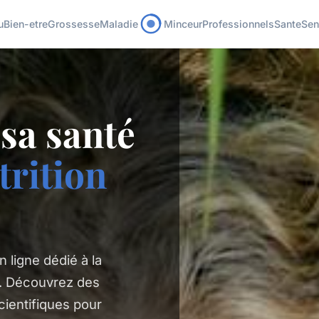
u
Bien-etre
Grossesse
Maladie
Minceur
Professionnels
Sante
Sen
sa santé
trition
 ligne dédié à la
on. Découvrez des
cientifiques pour