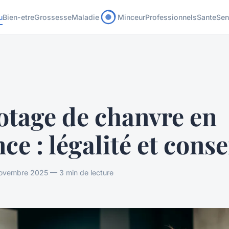
u
Bien-etre
Grossesse
Maladie
Minceur
Professionnels
Sante
Sen
otage de chanvre en
ce : légalité et conse
ovembre 2025 — 3 min de lecture