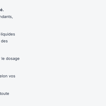
é.
ndants,
-liquides
t des
r le dosage
elon vos
toute