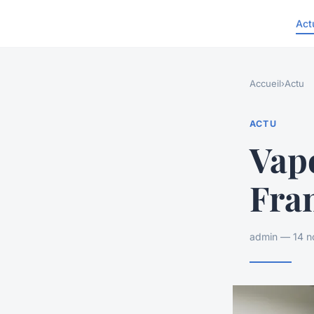
Act
Accueil
›
Actu
ACTU
Vap
Fran
admin — 14 n