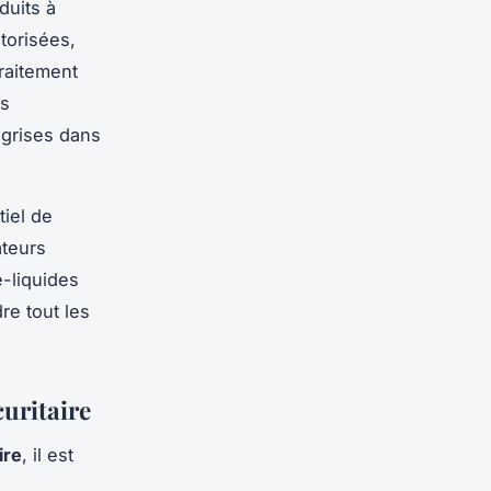
duits à
torisées,
traitement
is
 grises dans
tiel de
ateurs
e-liquides
re tout les
uritaire
ire
, il est