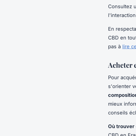
Consultez u
l'interacti
En respecta
CBD en toute
pas à
lire c
Acheter e
Pour acqué
s'orienter 
composition
mieux infor
conseils écl
Où trouver 
CBD en Fran