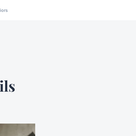
iors
ils