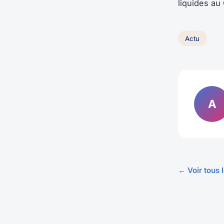
liquides au
Actu
A
← Voir tous l