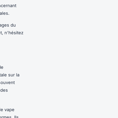
ncernant
ales.
tages du
t, n'hésitez
de
ale sur la
souvent
 des
de vape
rmes. Ils