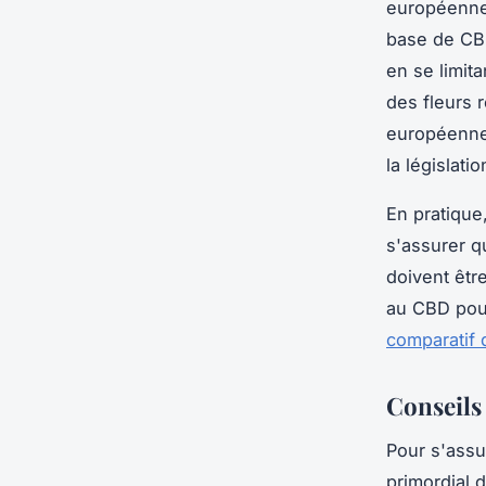
européenne
base de CBD
en se limita
des fleurs r
européennes
la législatio
En pratique
s'assurer q
doivent êtr
au CBD pour
comparatif 
Conseils
Pour s'ass
primordial 