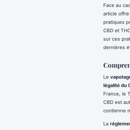
Face au cad
article offr
pratiques 
CBD et THC 
sur ces pra
dernières é
Comprend
Le
vapotag
légalité du
France, le 
CBD est aut
contienne 
La
régleme