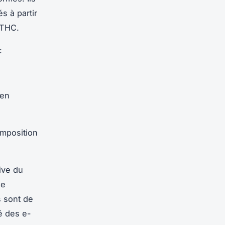
s à partir
 THC.
:
 en
omposition
ive du
ne
s sont de
té des e-