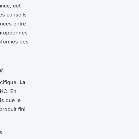
ance, cet
des conseils
nces entre
européennes
informés des
ce
cifique.
La
THC. En
is que le
roduit fini
s